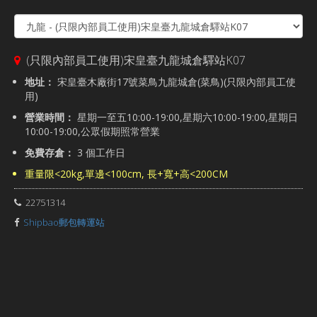
(只限內部員工使用)宋皇臺九龍城倉驛站K07
地址：
宋皇臺木廠街17號菜鳥九龍城倉(菜鳥)(只限內部員工使
用)
營業時間：
星期一至五10:00-19:00,星期六10:00-19:00,星期日
10:00-19:00,公眾假期照常營業
免費存倉：
3 個工作日
重量限<20kg,單邊<100cm, 長+寬+高<200CM
22751314
Shipbao郵包轉運站