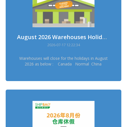
August 2026 Warehouses Holidays
2026-07-17 12:22:34
Warehouses will close for the holidays in August
2026 as below : Canada Normal China
Normal China Hong Kong Normal China
Taiwan Normal France Normal Germany
Dresden Normal Germany Erftstadt Normal
Japan Osaka 11/8 Japan Tokyo 11/8 Korea
14/8, 17/8 Thailand 12/8 UK 31/8 US
Delaware Normal ═══════════ Please
schedule your pickup arrangement in advance
═══════════ Stock in & out will be suspended
during warehouses holidays and sorry for the
inconvenience ═══════════ *Warehouses
holidays may subject to temporary changes, this