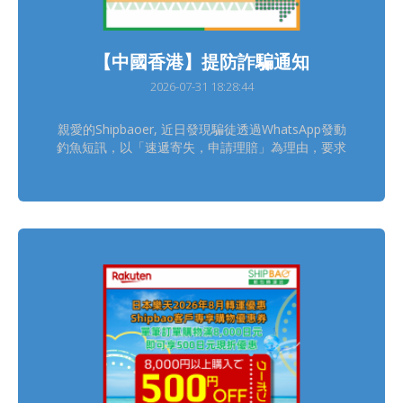
【中國香港】提防詐騙通知
2026-07-31 18:28:44
親愛的Shipbaoer, 近日發現騙徒透過WhatsApp發動
釣魚短訊，以「速遞寄失，申請理賠」為理由，要求
Shipbaoer點擊不明連結處理索賠事宜。 請留意
Shipbao中國香港客服只會透過官方平台跟進客服查
詢個案，具體聯絡方式可在官網獲取
https://www.shipbao.com/information/contact 熱
線電話號碼： 852-22751314 Facebook：Shipbao
郵包轉運站 Shipbao App：Shipbao 建議Shipbaoer
盡快下載並使用「Shipbao APP」查詢及接收郵包轉
運資訊，減低受騙風險! 如有懷疑，請聯絡Shipbao客
服，謝謝。 Shipbao團隊