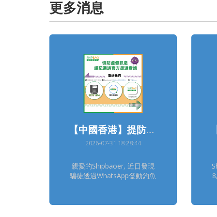
更多消息
【中國香港】提防詐騙通知
2026-07-31 18:28:44
親愛的Shipbaoer, 近日發現
S
騙徒透過WhatsApp發動釣魚
短訊，以「速遞寄失，申請理
惠
賠」為理由，要求Shipbaoer
點擊不明連結處理索賠事宜。
2
請留意Shipbao中國香港客服