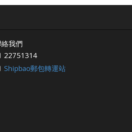
ny
国 8/14, 8/17 泰国 8/12
ny
英国 8/31 美国德拉华州
n
(免税仓及海运仓) 正常
yo
═══════════ 请留意安
8
排取件 ═══════════ 仓
8
库休假期间将暂停入仓丶出仓
等作业，不便之处，敬请见谅‍
聯絡我們
e
! ═══════════ *仓库假
期或会有临时改动，以此发布
22751314
e
为最後更新
 &
Shipbao郵包轉運站
ys
ay
ll