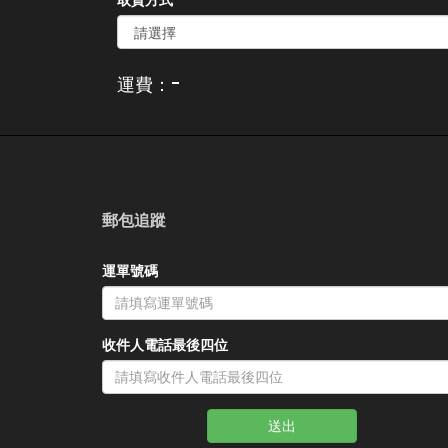
-
運費：
郵包追蹤
運單號碼
收件人電話最後四位
送出