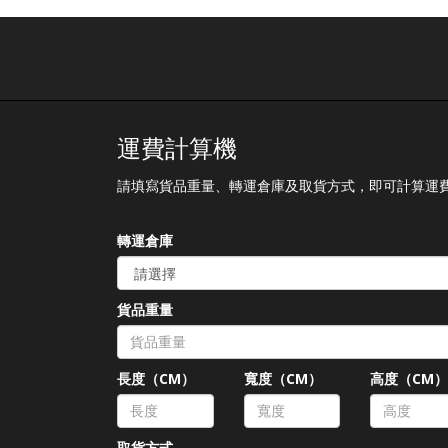
只會透過官方平台跟進客服查
詢個案，具體聯絡方式可在官
h
網獲取
https://www.shipbao.com/information/contact
熱線電話號碼： 852-
h
22751314 Facebook：
Shipbao郵包轉運站 Shipbao
運費計算機
App：Shipbao 建議
Shipbaoer盡快下載並使用
請填寫貨品重量、轉運倉庫及取貨方式，即可計算運
「Shipbao APP」查詢及接收
郵包轉運資訊，減低受騙風
險! 如有懷疑，請聯絡
轉運倉庫
Shipbao客服，謝謝。
Shipbao團隊
貨品重量
長度（CM）
寬度（CM）
高度（CM
取貨方式