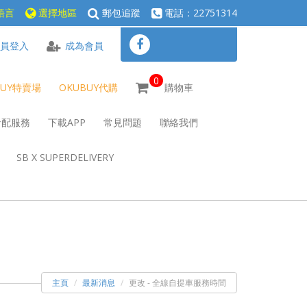
語言
選擇地區
郵包追蹤
電話：22751314
員登入
成為會員
0
BUY特賣場
OKUBUY代購
購物車
倉配服務
下載APP
常見問題
聯絡我們
SB X SUPERDELIVERY
主頁
最新消息
更改 - 全線自提車服務時間