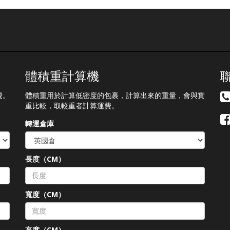
使用4次) :
France Normal Germa
ttps://b.link/SBRTCoupon202608
Dresden Normal Germa
詳情請瀏覽【樂天優惠活
Erftstadt Normal Japa
動】
Osaka 11/8 Japan Tok
ttps://shipbao.com/information/rakuten
11/8 Korea 14/8, 17/
Thailand 12/8 UK 31/
US Delaware Normal
體積重計算機
═══════════ Pleas
schedule your pickup
費。
體積重用於計算低密度的包裹，計算出來的重量，會與實
arrangement in advanc
重比較，取較重者計算運費。
═══════════ Stock in
out will be suspended
轉運倉庫
during warehouses holida
and sorry for the
inconvenience
長度（CM）
═══════════
*Warehouses holidays m
subject to temporary
changes, this version sha
）
寬度（CM）
prevail
高度（CM）