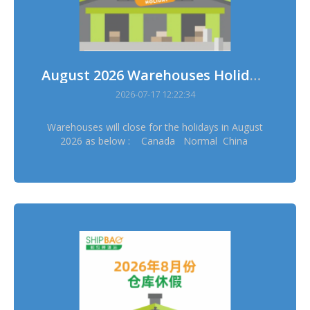
August 2026 Warehouses Holidays
2026-07-17 12:22:34
Warehouses will close for the holidays in August
2026 as below : Canada Normal China
Normal China Hong Kong Normal China
Taiwan Normal France Normal Germany
Dresden Normal Germany Erftstadt Normal
Japan Osaka 11/8 Japan Tokyo 11/8 Korea
14/8, 17/8 Thailand 12/8 UK 31/8 US
Delaware Normal ═══════════ Please
schedule your pickup arrangement in advance
═══════════ Stock in & out will be suspended
during warehouses holidays and sorry for the
inconvenience ═══════════ *Warehouses
holidays may subject to temporary changes, this
version shall prevail