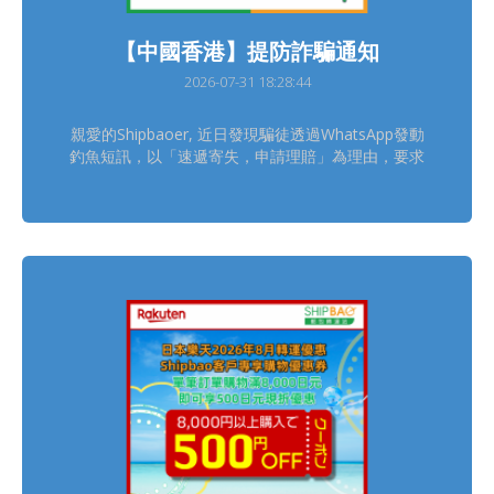
【中國香港】提防詐騙通知
2026-07-31 18:28:44
親愛的Shipbaoer, 近日發現騙徒透過WhatsApp發動
釣魚短訊，以「速遞寄失，申請理賠」為理由，要求
Shipbaoer點擊不明連結處理索賠事宜。 請留意
Shipbao中國香港客服只會透過官方平台跟進客服查
詢個案，具體聯絡方式可在官網獲取
https://www.shipbao.com/information/contact 熱
線電話號碼： 852-22751314 Facebook：Shipbao
郵包轉運站 Shipbao App：Shipbao 建議Shipbaoer
盡快下載並使用「Shipbao APP」查詢及接收郵包轉
運資訊，減低受騙風險! 如有懷疑，請聯絡Shipbao客
服，謝謝。 Shipbao團隊