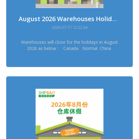
August 2026 Warehouses Holidays
2026-07-17 12:22:34
Warehouses will close for the holidays in August
2026 as below : Canada Normal China
Normal China Hong Kong Normal China
Taiwan Normal France Normal Germany
Dresden Normal Germany Erftstadt Normal
Japan Osaka 11/8 Japan Tokyo 11/8 Korea
14/8, 17/8 Thailand 12/8 UK 31/8 US
Delaware Normal ═══════════ Please
schedule your pickup arrangement in advance
═══════════ Stock in & out will be suspended
during warehouses holidays and sorry for the
inconvenience ═══════════ *Warehouses
holidays may subject to temporary changes, this
version shall prevail