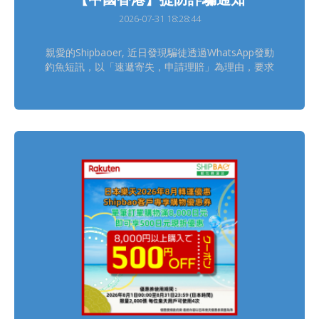
2026-07-31 18:28:44
親愛的Shipbaoer, 近日發現騙徒透過WhatsApp發動
釣魚短訊，以「速遞寄失，申請理賠」為理由，要求
Shipbaoer點擊不明連結處理索賠事宜。 請留意
Shipbao中國香港客服只會透過官方平台跟進客服查
詢個案，具體聯絡方式可在官網獲取
https://www.shipbao.com/information/contact 熱
線電話號碼： 852-22751314 Facebook：Shipbao
郵包轉運站 Shipbao App：Shipbao 建議Shipbaoer
盡快下載並使用「Shipbao APP」查詢及接收郵包轉
運資訊，減低受騙風險! 如有懷疑，請聯絡Shipbao客
服，謝謝。 Shipbao團隊