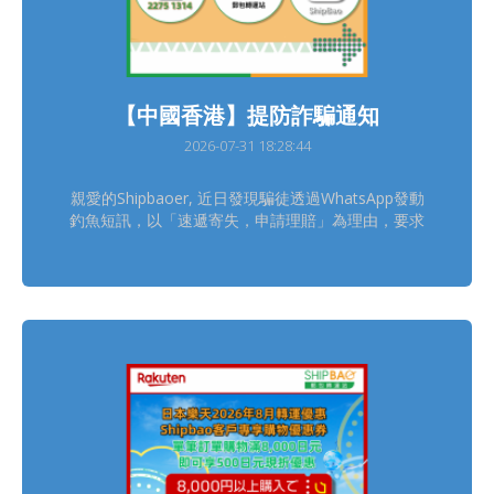
【中國香港】提防詐騙通知
2026-07-31 18:28:44
親愛的Shipbaoer, 近日發現騙徒透過WhatsApp發動
釣魚短訊，以「速遞寄失，申請理賠」為理由，要求
Shipbaoer點擊不明連結處理索賠事宜。 請留意
Shipbao中國香港客服只會透過官方平台跟進客服查
詢個案，具體聯絡方式可在官網獲取
https://www.shipbao.com/information/contact 熱
線電話號碼： 852-22751314 Facebook：Shipbao
郵包轉運站 Shipbao App：Shipbao 建議Shipbaoer
盡快下載並使用「Shipbao APP」查詢及接收郵包轉
運資訊，減低受騙風險! 如有懷疑，請聯絡Shipbao客
服，謝謝。 Shipbao團隊