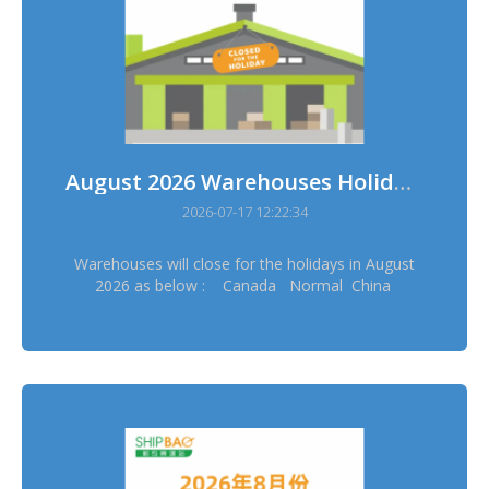
August 2026 Warehouses Holidays
2026-07-17 12:22:34
Warehouses will close for the holidays in August
2026 as below : Canada Normal China
Normal China Hong Kong Normal China
Taiwan Normal France Normal Germany
Dresden Normal Germany Erftstadt Normal
Japan Osaka 11/8 Japan Tokyo 11/8 Korea
14/8, 17/8 Thailand 12/8 UK 31/8 US
Delaware Normal ═══════════ Please
schedule your pickup arrangement in advance
═══════════ Stock in & out will be suspended
during warehouses holidays and sorry for the