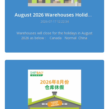
August 2026 Warehouses Holidays
2026-07-17 12:22:34
Warehouses will close for the holidays in August
2026 as below : Canada Normal China
Normal China Hong Kong Normal China
Taiwan Normal France Normal Germany
Dresden Normal Germany Erftstadt Normal
Japan Osaka 11/8 Japan Tokyo 11/8 Korea
14/8, 17/8 Thailand 12/8 UK 31/8 US
Delaware Normal ═══════════ Please
schedule your pickup arrangement in advance
═══════════ Stock in & out will be suspended
during warehouses holidays and sorry for the
inconvenience ═══════════ *Warehouses
holidays may subject to temporary changes, this
version shall prevail