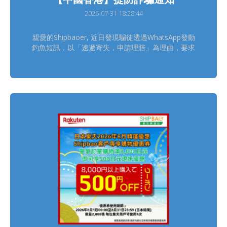
2026-07-31 18:28:44
親愛的Shipbaoer, 近日發現騙徒透過WhatsApp發動
釣魚短訊，以「速遞寄失，申請理賠」為理由，要求
Shipbaoer點擊不明連結處理索賠事宜。 請留意
Shipbao中國香港客服只會透過官方平台跟進客服查
詢個案，具體聯絡方式可在官網獲取
https://www.shipbao.com/information/contact 熱
線電話號碼： 852-22751314 Facebook：Shipbao
郵包轉運站 Shipbao App：Shipbao 建議Shipbaoer
盡快下載並使用「Shipbao APP」查詢及接收郵包轉
運資訊，減低受騙風險! 如有懷疑，請聯絡Shipbao客
服，謝謝。 Shipbao團隊