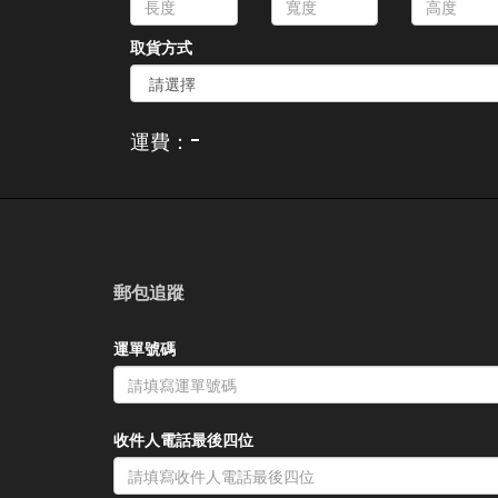
取貨方式
-
運費：
郵包追蹤
運單號碼
收件人電話最後四位