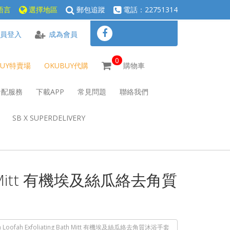
語言
選擇地區
郵包追蹤
電話：22751314
員登入
成為會員
0
BUY特賣場
OKUBUY代購
購物車
倉配服務
下載APP
常見問題
聯絡我們
SB X SUPERDELIVERY
g Bath Mitt 有機埃及絲瓜絡去角質
tian Loofah Exfoliating Bath Mitt 有機埃及絲瓜絡去角質沐浴手套