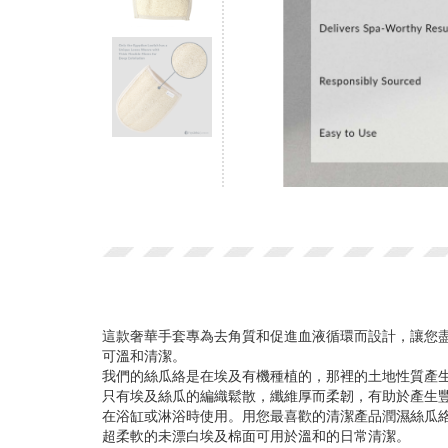
這款奢華手套專為去角質和促進血液循環而設計，讓您盡情
可溫和清潔。
我們的絲瓜絡是在埃及有機種植的，那裡的土地性質產
只有埃及絲瓜的編織鬆散，纖維厚而柔韌，有助於產生
在浴缸或淋浴時使用。用您最喜歡的清潔產品潤濕絲瓜
超柔軟的未漂白埃及棉面可用於溫和的日常清潔。