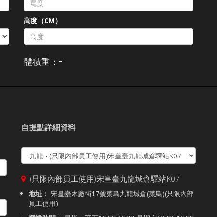
高度（CM）
-
體積重：
自提點詳細資料
(只限內部員工使用)宋皇臺九龍城倉驛站K07
地址：
宋皇臺木廠街17號菜鳥九龍城倉(菜鳥)(只限內部
員工使用)