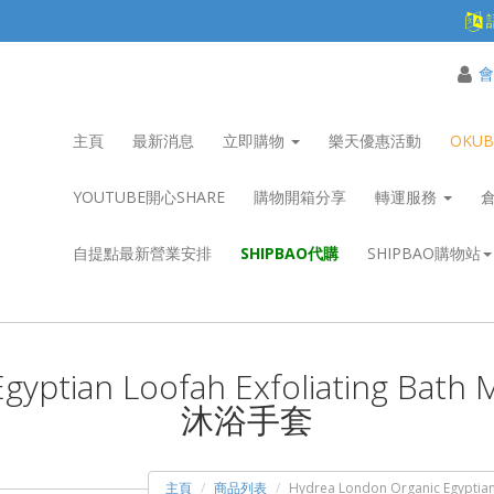
會
主頁
最新消息
立即購物
樂天優惠活動
OKU
YOUTUBE開心SHARE
購物開箱分享
轉運服務
自提點最新營業安排
SHIPBAO代購
SHIPBAO購物站
 Egyptian Loofah Exfoliatin
沐浴手套
主頁
商品列表
Hydrea London Organic Egyp