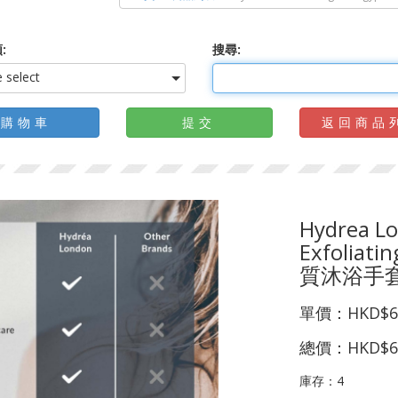
:
搜尋:
 select
購物車
提交
返回商品
Hydrea Lo
Exfolia
質沐浴手
單價：
HKD$6
總價：
HKD$6
庫存：
4