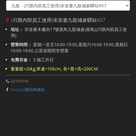
(只限內部員工使用)宋皇臺九龍城倉驛站K07
地址：
宋皇臺木廠街17號菜鳥九龍城倉(菜鳥)(只限內部員工使
用)
營業時間：
星期一至五10:00-19:00,星期六10:00-19:00,星期日
10:00-19:00,公眾假期照常營業
免費存倉：
3 個工作日
重量限<20kg,單邊<100cm, 長+寬+高<200CM
22751314
Shipbao郵包轉運站