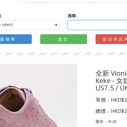
:
搜尋:
 select
購物車
提交
返回商品
全新 Vionic
Keke 
US7.5 / U
單價：
HKD$2
總價：
HKD$2
庫存：
4130