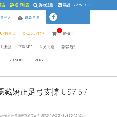
語言
選擇地區
郵包追蹤
電話：22751314
員登入
成為會員
0
BUY特賣場
OKUBUY代購
購物車
倉配服務
下載APP
常見問題
聯絡我們
SB X SUPERDELIVERY
健走鞋 隱藏矯正足弓支撐 US7.5 /
e - 女款健走鞋 隱藏矯正足弓支撐 US7.5 / UK5.5 / EU38.5 / 24.5cm