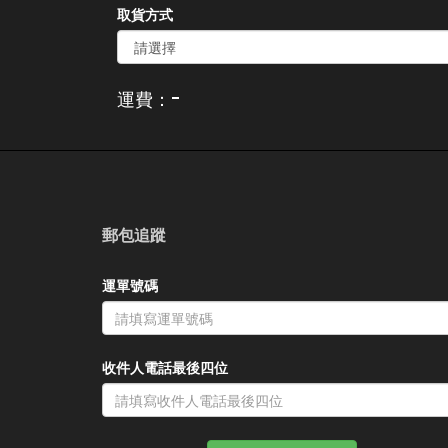
取貨方式
-
運費：
郵包追蹤
運單號碼
收件人電話最後四位