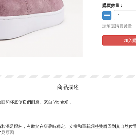
購買數量：
請填寫購買數量
加入
商品描述
杯底使它們耐磨。來自 Vionic® 。
® 技術和深足跟杯，有助於在穿著時穩定、支撐和重新調整雙腳回到其自然位
常見原因