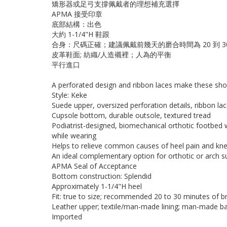
矯形器或足弓支撐佩戴者的理想補充選擇
APMA 接受印章
底部結構：出色
大約 1-1/4"H 鞋跟
合身：尺碼正確；建議佩戴前幾天的磨合時間為 20 到 3
皮革鞋面; 紡織/人造襯裡；人為的平衡
平行進口
A perforated design and ribbon laces make these sho
Style: Keke
Suede upper, oversized perforation details, ribbon la
Cupsole bottom, durable outsole, textured tread
Podiatrist-designed, biomechanical orthotic footbed w
while wearing
Helps to relieve common causes of heel pain and knee
An ideal complementary option for orthotic or arch 
APMA Seal of Acceptance
Bottom construction: Splendid
Approximately 1-1/4"H heel
Fit: true to size; recommended 20 to 30 minutes of br
Leather upper; textile/man-made lining; man-made b
Imported