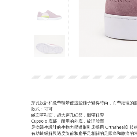
穿孔設計和緞帶鞋帶使這些鞋子變得時尚，而帶紋理的胎面和
款式：可可
絨面革鞋面，超大穿孔細節，緞帶鞋帶
Cupsole 底部，耐用的外底，紋理胎面
足病醫生設計的生物力學矯形鞋床採用 Orthaheel
有助於緩解與過度旋前和扁平足相關的足跟痛和膝痛的