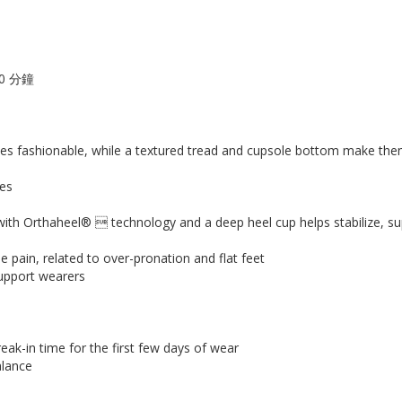
0 分鐘
es fashionable, while a textured tread and cupsole bottom make the
ces
ith Orthaheel®  technology and a deep heel cup helps stabilize, supp
 pain, related to over-pronation and flat feet
support wearers
eak-in time for the first few days of wear
alance