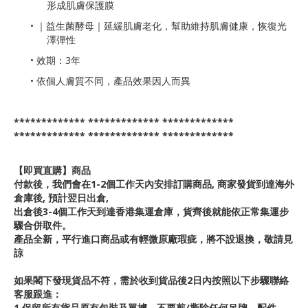
形成肌膚保護膜
• ｜益生菌酵母｜延緩肌膚老化，幫助維持肌膚健康，恢復光
澤彈性
• 效期：3年
• 依個人膚質不同，產品效果因人而異
************* ************* *************
************* ************* *************
【即買直購】商品
付款後，我們會在1-2個工作天內安排訂購商品, 商家發貨到達海外
倉庫後, 預計翌日出倉,
出倉後3-4個工作天到達香港集運倉庫，貨齊後就能依正常集運步
驟合併取件。
產品全新，平行進口商品或有輕微原廠瑕疵，將不設退換，敬請見
諒
如果閣下發現貨品不符，需於收到貨品後2日內按照以下步驟聯絡
客服跟進：
1,保留所有貨品原有包裝及單據，不要剪/撕除任何吊牌、配件、