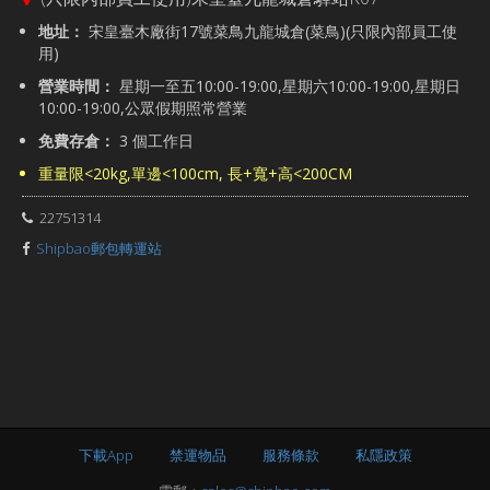
地址：
宋皇臺木廠街17號菜鳥九龍城倉(菜鳥)(只限內部員工使
用)
營業時間：
星期一至五10:00-19:00,星期六10:00-19:00,星期日
10:00-19:00,公眾假期照常營業
免費存倉：
3 個工作日
重量限<20kg,單邊<100cm, 長+寬+高<200CM
22751314
Shipbao郵包轉運站
下載App
禁運物品
服務條款
私隱政策