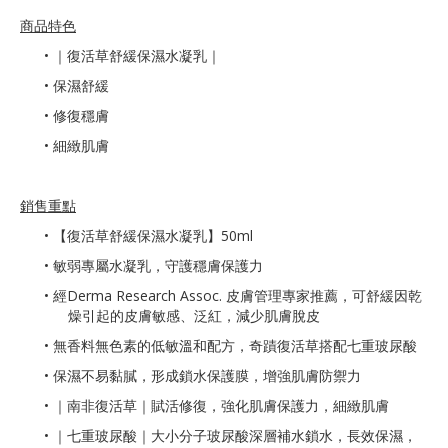
商品特色
•
｜復活草舒緩保濕水凝乳｜
• 保濕舒緩
• 修復穩膚
• 細緻肌膚
銷售重點
•
【復活草舒緩保濕水凝乳】50ml
• 敏弱專屬水凝乳，守護穩膚保護力
• 經Derma Research Assoc. 皮膚管理專家推薦，可舒緩因乾
燥引起的皮膚敏感、泛紅，減少肌膚脫皮
• 無香料無色素的低敏溫和配方，奇蹟復活草搭配七重玻尿酸
• 保濕不易黏膩，形成鎖水保護膜，增強肌膚防禦力
• ｜南非復活草｜賦活修復，強化肌膚保護力，細緻肌膚
• ｜七重玻尿酸｜大小分子玻尿酸深層補水鎖水，長效保濕，