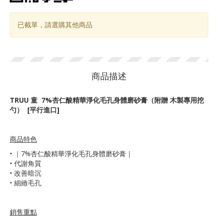
已截單，請選購其他商品
商品描述
TRUU 童 7%杏仁酸精華淨化毛孔身體磨砂膏（附贈 木製專用挖
勺） [平行進口]
商品特色
•
｜7%杏仁酸精華淨化毛孔身體磨砂膏｜
• 代謝角質
• 改善暗沉
• 細緻毛孔
銷售重點