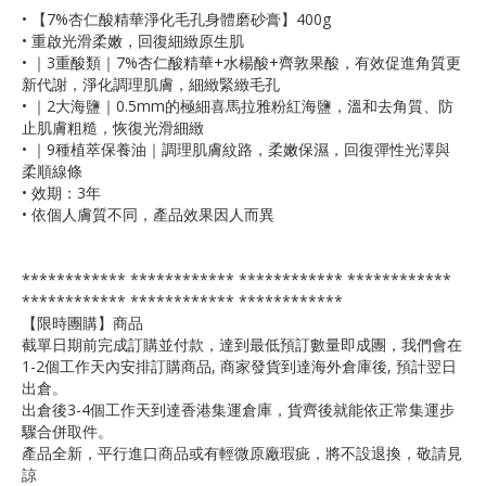
•
【7%杏仁酸精華淨化毛孔身體磨砂膏】400g
• 重啟光滑柔嫩，回復細緻原生肌
• ｜3重酸類｜7%杏仁酸精華+水楊酸+齊敦果酸，有效促進角質更
新代謝，淨化調理肌膚，細緻緊緻毛孔
• ｜2大海鹽｜0.5mm的極細喜馬拉雅粉紅海鹽，溫和去角質、防
止肌膚粗糙，恢復光滑細緻
• ｜9種植萃保養油｜調理肌膚紋路，柔嫩保濕，回復彈性光澤與
柔順線條
• 效期：3年
• 依個人膚質不同，產品效果因人而異
************ ************ ************ ************
************ ************ ************
【限時團購】商品
截單日期前完成訂購並付款，達到最低預訂數量即成團，我們會在
1-2個工作天內安排訂購商品, 商家發貨到達海外倉庫後, 預計翌日
出倉。
出倉後3-4個工作天到達香港集運倉庫，貨齊後就能依正常集運步
驟合併取件。
產品全新，平行進口商品或有輕微原廠瑕疵，將不設退換，敬請見
諒