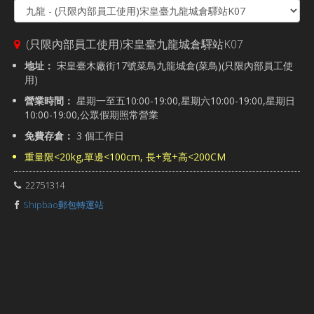
(只限內部員工使用)宋皇臺九龍城倉驛站K07
地址：
宋皇臺木廠街17號菜鳥九龍城倉(菜鳥)(只限內部員工使
用)
營業時間：
星期一至五10:00-19:00,星期六10:00-19:00,星期日
10:00-19:00,公眾假期照常營業
免費存倉：
3 個工作日
重量限<20kg,單邊<100cm, 長+寬+高<200CM
22751314
Shipbao郵包轉運站