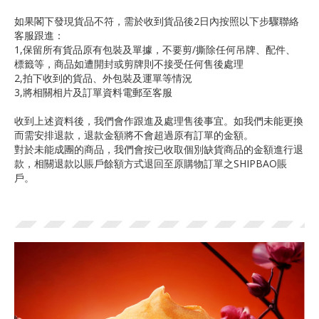
如果閣下發現貨品不符，需於收到貨品後2日內按照以下步驟聯絡
客服跟進：
1,保留所有貨品原有包裝及單據，不要剪/撕除任何吊牌、配件、
標籤等，商品如遭開封或剪牌則不接受任何售後處理
2,拍下收到的貨品、外包裝及運單等情況
3,將相關相片及訂單資料電郵至客服
收到上述資料後，我們會作跟進及處理售後事宜。如我們未能更換
而需安排退款，退款金額將不會超過原有訂單的金額。
對於未能成團的商品，我們會按已收取個別缺貨商品的金額進行退
款，相關退款以賬戶餘額方式退回至原購物訂單之SHIPBAO賬
戶。