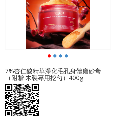
7%杏仁酸精華淨化毛孔身體磨砂膏
（附贈 木製專用挖勺）400g