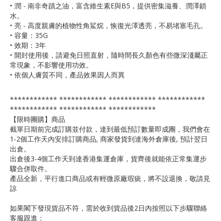
• 潤 - 南非奇蹟之油，富含維生素E與B5，提供密集滋養、潤澤鎖
水。
• 亮 - 高度親膚的植物性角鯊烷，恢復光澤透亮，不易堵塞毛孔。
• 容量：35G
• 效期：3年
• 開封使用後，請避免日照直射，隨時間長久顏色有些微深淺屬正
常現象，不影響使用功效。
• 依個人膚質不同，產品效果因人而異
************ ************ ************ ************
************ ************ ************
【限時團購】商品
截單日期前完成訂購並付款，達到最低預訂數量即成團，我們會在
1-2個工作天內安排訂購商品, 商家發貨到達海外倉庫後, 預計翌日
出倉。
出倉後3-4個工作天到達香港集運倉庫，貨齊後就能依正常集運步
驟合併取件。
產品全新，平行進口商品或有輕微原廠瑕疵，將不設退換，敬請見
諒
如果閣下發現貨品不符，需於收到貨品後2日內按照以下步驟聯絡
客服跟進：