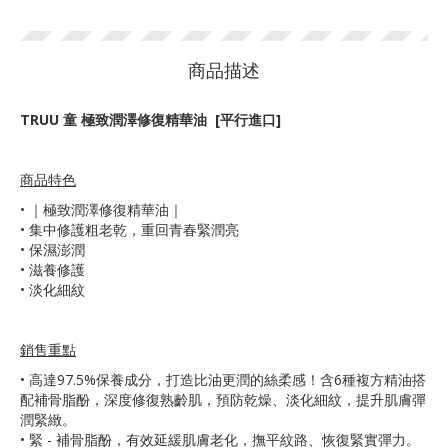
商品描述
TRUU 童 極致潤澤修復精華油 [平行進口]
商品特色
•
｜極致潤澤修復精華油｜
• 集中修護粗老乾，重回青春緊潤亮
• 保濕澎潤
• 滋養修護
• 淡化細紋
銷售重點
•
高達97.5%保養成分，打造比油更潤的絲柔感！含6種複方精油搭
配補骨脂酚，深度修復熟齡肌，預防乾燥、淡化細紋，提升肌膚彈
潤緊緻。
• 緊 - 補骨脂酚，有效延緩肌膚老化，撫平紋路、恢復緊實彈力。