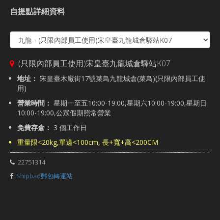
自提點詳細資料
(只限內部員工使用)宋皇臺九龍城倉驛站K07
地址：
宋皇臺木廠街17號菜鳥九龍城倉(菜鳥)(只限內部員工使
用)
營業時間：
星期一至五10:00-19:00,星期六10:00-19:00,星期日
10:00-19:00,公眾假期照常營業
免費存倉：
3 個工作日
重量限<20kg,單邊<100cm, 長+寬+高<200CM
22751314
Shipbao郵包轉運站