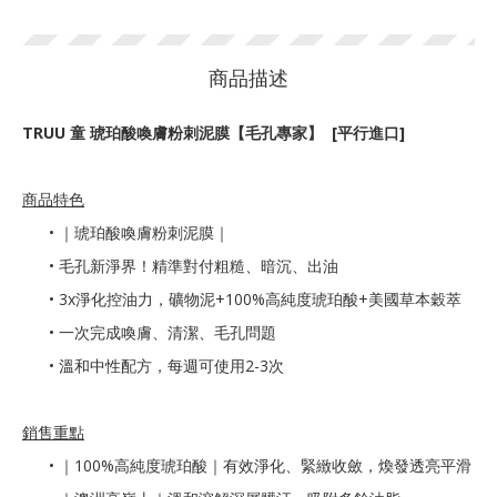
商品描述
TRUU 童 琥珀酸喚膚粉刺泥膜【毛孔專家】 [平行進口]
商品特色
•
｜琥珀酸喚膚粉刺泥膜｜
• 毛孔新淨界！精準對付粗糙、暗沉、出油
• 3x淨化控油力，礦物泥+100%高純度琥珀酸+美國草本穀萃
• 一次完成喚膚、清潔、毛孔問題
• 溫和中性配方，每週可使用2-3次
銷售重點
•
｜100%高純度琥珀酸｜有效淨化、緊緻收斂，煥發透亮平滑