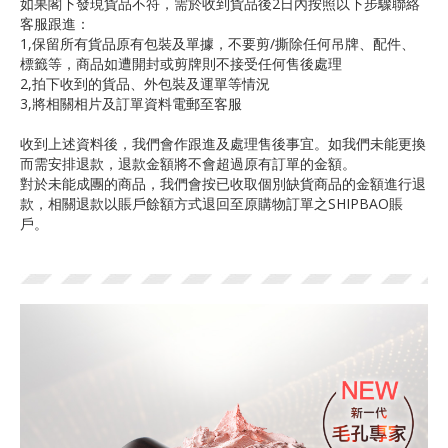
如果閣下發現貨品不符，需於收到貨品後2日內按照以下步驟聯絡
客服跟進：
1,保留所有貨品原有包裝及單據，不要剪/撕除任何吊牌、配件、
標籤等，商品如遭開封或剪牌則不接受任何售後處理
2,拍下收到的貨品、外包裝及運單等情況
3,將相關相片及訂單資料電郵至客服
收到上述資料後，我們會作跟進及處理售後事宜。如我們未能更換
而需安排退款，退款金額將不會超過原有訂單的金額。
對於未能成團的商品，我們會按已收取個別缺貨商品的金額進行退
款，相關退款以賬戶餘額方式退回至原購物訂單之SHIPBAO賬
戶。