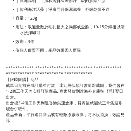
• ｜澳洲高嶺土｜溫和溶解深層髒汙，吸附多餘油脂
• ｜智利海洋活藻｜淨膚同時保濕滋養，舒緩乾燥不適
• 容量：120g
• 用法：取適量敷於毛孔粗大之局部或全臉，10-15分鐘後以清
水洗淨即可
• 效期：3年
• 依個人膚質不同，產品效果因人而異
************ ************ ************ ************
************ ************ ************
【限時團購】商品
截單日期前完成訂購並付款，達到最低預訂數量即成團，我們會在
1-2個工作天內安排訂購商品, 商家發貨到達海外倉庫後, 預計翌日
出倉。
出倉後3-4個工作天到達香港集運倉庫，貨齊後就能依正常集運步
驟合併取件。
產品全新，平行進口商品或有輕微原廠瑕疵，將不設退換，敬請見
諒