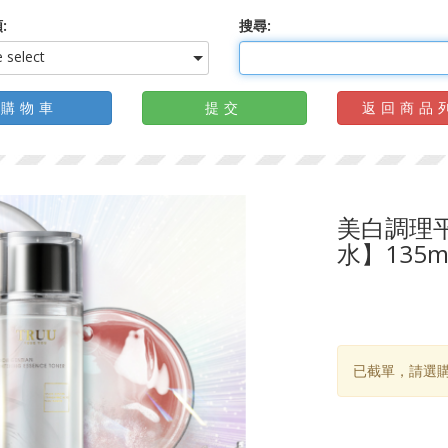
:
搜尋:
 select
購物車
提交
返回商品
美白調理
水】135m
已截單，請選