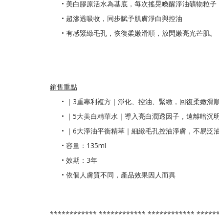
• 美白膠原活水為基底，每次搖晃喚醒淨油礦物粒子
• 超滲透吸收，同步賦予肌膚淨白與控油
• 有感緊緻毛孔，恢復柔嫩滑順，放閃嫩亮光芒肌。
銷售重點
•
｜3重專利複方｜淨化、控油、緊緻，回復柔嫩滑
• ｜5大美白精華水｜導入亮白潤透因子，遠離暗沉
• ｜6大淨油平衡精萃｜細緻毛孔控油淨膚，不易泛
• 容量：135ml
• 效期：3年
• 依個人膚質不同，產品效果因人而異
************ ************ ************ *****