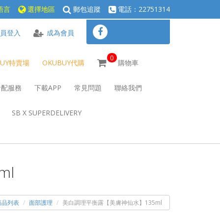
語言
選擇地區
郵包追蹤
電話：22751314
員登入
成為會員
0
BUY特賣場
OKUBUY代購
購物車
倉配服務
下載APP
常見問題
聯絡我們
SB X SUPERDELIVERY
ml
商品列表
面部護理
美白調理平衡露【美膚神仙水】135ml