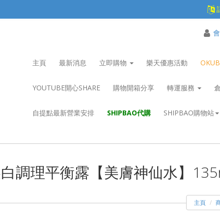
會
主頁
最新消息
立即購物
樂天優惠活動
OKU
YOUTUBE開心SHARE
購物開箱分享
轉運服務
自提點最新營業安排
SHIPBAO代購
SHIPBAO購物站
白調理平衡露【美膚神仙水】135
主頁