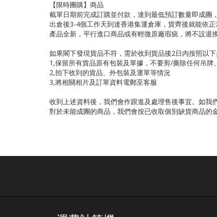
【限時團購】商品
截單日期前完成訂購並付款，達到最低預訂數量即成團，我
出倉後3-4個工作天到達香港集運倉庫，貨齊後就能依
產品全新，平行進口商品或有輕微原廠瑕疵，將不設退
如果閣下發現貨品不符，需於收到貨品後2日內按照以下
1,保留所有貨品原有包裝及單據，不要剪/撕除任何吊
2,拍下收到的貨品、外包裝及運單等情況
3,將相關相片及訂單資料電郵至客服
收到上述資料後，我們會作跟進及處理售後事宜。如我
對於未能成團的商品，我們會按已收取個別缺貨商品的金