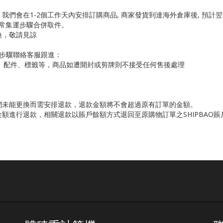
們會在1-2個工作天內安排訂購商品, 商家發貨到達海外倉庫後, 預計
正常集運步驟合併取件。
換，敬請見諒
步驟聯絡客服跟進：
牌、配件、標籤等，商品如遭開封或剪牌則不接受任何售後處理
們未能更換而需安排退款，退款金額將不會超過原有訂單的金額。
額進行退款，相關退款以賬戶餘額方式退回至原購物訂單之SHIPBAO賬