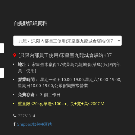
自提點詳細資料
(只限內部員工使用)宋皇臺九龍城倉驛站K07
地址：
宋皇臺木廠街17號菜鳥九龍城倉(菜鳥)(只限內部
員工使用)
營業時間：
星期一至五10:00-19:00,星期六10:00-19:00,
星期日10:00-19:00,公眾假期照常營業
免費存倉：
3 個工作日
重量限<20kg,單邊<100cm, 長+寬+高<200CM
22751314
Shipbao郵包轉運站