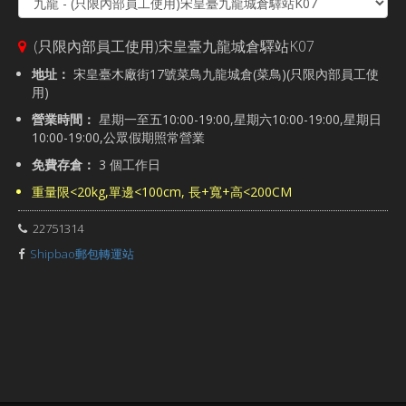
(只限內部員工使用)宋皇臺九龍城倉驛站K07
地址：
宋皇臺木廠街17號菜鳥九龍城倉(菜鳥)(只限內部員工使
用)
營業時間：
星期一至五10:00-19:00,星期六10:00-19:00,星期日
10:00-19:00,公眾假期照常營業
免費存倉：
3 個工作日
重量限<20kg,單邊<100cm, 長+寬+高<200CM
22751314
Shipbao郵包轉運站