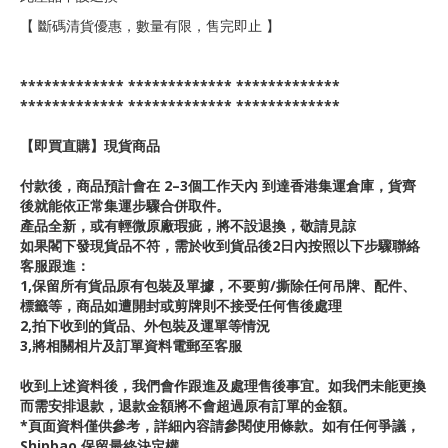
【 斷碼清貨優惠，數量有限，售完即止 】
************* ************* *************
************* ************* *************
【即買直購】現貨商品
付款後，商品預計會在 2–3個工作天內 到達香港集運倉庫，貨齊
後就能依正常集運步驟合併取件。
產品全新，或有輕微原廠瑕疵，將不設退換，敬請見諒
如果閣下發現貨品不符，需於收到貨品後2日內按照以下步驟聯絡
客服跟進：
1,保留所有貨品原有包裝及單據，不要剪/撕除任何吊牌、配件、
標籤等，商品如遭開封或剪牌則不接受任何售後處理
2,拍下收到的貨品、外包裝及運單等情況
3,將相關相片及訂單資料電郵至客服
收到上述資料後，我們會作跟進及處理售後事宜。如我們未能更換
而需安排退款，退款金額將不會超過原有訂單的金額。
*頁面資料僅供參考，詳細內容請參閱使用條款。如有任何爭議，
Shipbao 保留最終決定權