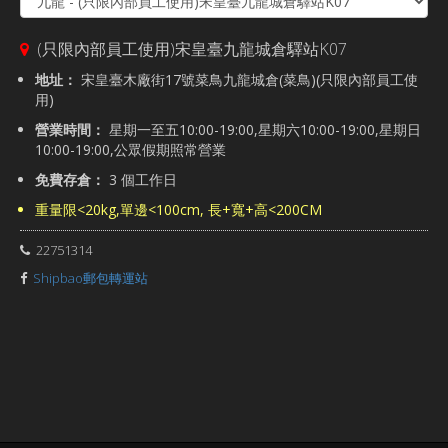
(只限內部員工使用)宋皇臺九龍城倉驛站K07
地址：
宋皇臺木廠街17號菜鳥九龍城倉(菜鳥)(只限內部員工使
用)
營業時間：
星期一至五10:00-19:00,星期六10:00-19:00,星期日
10:00-19:00,公眾假期照常營業
免費存倉：
3 個工作日
重量限<20kg,單邊<100cm, 長+寬+高<200CM
22751314
Shipbao郵包轉運站