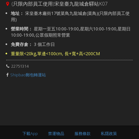
(只限內部員工使用)宋皇臺九龍城倉驛站K07
地址：
宋皇臺木廠街17號菜鳥九龍城倉(菜鳥)(只限內部員工使
用)
營業時間：
星期一至五10:00-19:00,星期六10:00-19:00,星期日
10:00-19:00,公眾假期照常營業
免費存倉：
3 個工作日
重量限<20kg,單邊<100cm, 長+寬+高<200CM
22751314
Shipbao郵包轉運站
下載App
禁運物品
服務條款
私隱政策