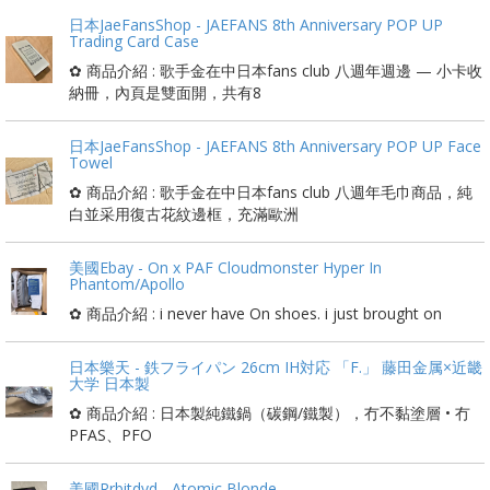
日本JaeFansShop - JAEFANS 8th Anniversary POP UP
Trading Card Case
✿ 商品介紹 : 歌手金在中日本fans club 八週年週邊 — 小卡收
納冊，內頁是雙面開，共有8
日本JaeFansShop - JAEFANS 8th Anniversary POP UP Face
Towel
✿ 商品介紹 : 歌手金在中日本fans club 八週年毛巾商品，純
白並采用復古花紋邊框，充滿歐洲
美國Ebay - On x PAF Cloudmonster Hyper In
Phantom/Apollo
✿ 商品介紹 : i never have On shoes. i just brought on
日本樂天 - 鉄フライパン 26cm IH対応 「F.」 藤田金属×近畿
大学 日本製
✿ 商品介紹 : 日本製純鐵鍋（碳鋼/鐵製），冇不黏塗層 • 冇
PFAS、PFO
美國Rrbitdvd - Atomic Blonde