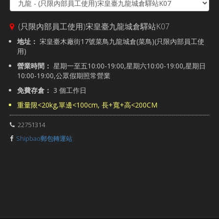
(只限內部員工使用)宋皇臺九龍城倉驛站K07
地址：
宋皇臺木廠街17號菜鳥九龍城倉(菜鳥)(只限內部員工使
用)
營業時間：
星期一至五10:00-19:00,星期六10:00-19:00,星期日
10:00-19:00,公眾假期照常營業
免費存倉：
3 個工作日
重量限<20kg,單邊<100cm, 長+寬+高<200CM
22751314
Shipbao郵包轉運站