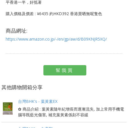
平香港一半，好抵著
購入價格及價差 : ¥6435 約HKD392 香港賣哂無呢隻色
商品網址:
https://www.amazon.co.jp/-/en/gp/aw/d/B09KNJR5XQ/
幫我買
其他購物開箱分享
台灣BHK's - 葉黃素EX
✿ 商品介紹 : 葉黃素隨年紀增長而逐漸流失, 加上常用手機電
腦等既藍光傷害, 補充葉黃素係刻不容緩