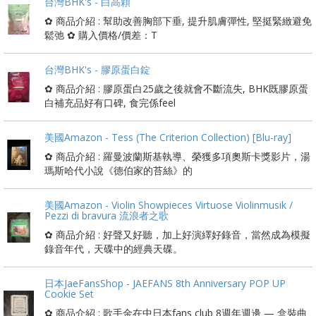
台灣BHK's - 白高顆
✿ 商品介紹 : 幫助改善胸部下垂, 提升肌膚彈性, 堅挺緊緻避免
鬆弛 ✿ 購入價格/價差：T
台灣BHK's - 膠原蛋白錠
✿ 商品介紹 : 膠原蛋白25歲之後就會不斷流失, BHK既膠原蛋
白補充品好有口碑, 食完係feel
美國Amazon - Tess (The Criterion Collection) [Blu-ray]
✿ 商品介紹 : 羅曼波蘭斯基執導、榮獲多項奧斯卡獎影片，湯
瑪斯哈代小說《德伯家的苔絲》的
美國Amazon - Violin Showpieces Virtuose Violinmusik /
Pezzi di bravura 流浪者之歌
✿ 商品介紹 : 好聲又好聽，加上好演繹好錄音，當然成為模擬
錄音年代，天碟中的經典天碟。
日本JaeFansShop - JAEFANS 8th Anniversary POP UP
Cookie Set
✿ 商品介紹 : 歌手金在中日本fans club 8週年週邊 — 盒裝曲