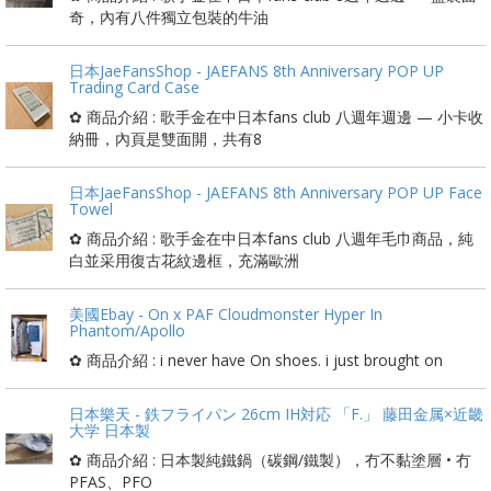
奇，內有八件獨立包裝的牛油
日本JaeFansShop - JAEFANS 8th Anniversary POP UP
Trading Card Case
✿ 商品介紹 : 歌手金在中日本fans club 八週年週邊 — 小卡收
納冊，內頁是雙面開，共有8
日本JaeFansShop - JAEFANS 8th Anniversary POP UP Face
Towel
✿ 商品介紹 : 歌手金在中日本fans club 八週年毛巾商品，純
白並采用復古花紋邊框，充滿歐洲
美國Ebay - On x PAF Cloudmonster Hyper In
Phantom/Apollo
✿ 商品介紹 : i never have On shoes. i just brought on
日本樂天 - 鉄フライパン 26cm IH対応 「F.」 藤田金属×近畿
大学 日本製
✿ 商品介紹 : 日本製純鐵鍋（碳鋼/鐵製），冇不黏塗層 • 冇
PFAS、PFO