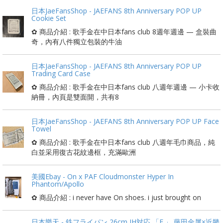
日本JaeFansShop - JAEFANS 8th Anniversary POP UP
Cookie Set
✿ 商品介紹 : 歌手金在中日本fans club 8週年週邊 — 盒裝曲
奇，內有八件獨立包裝的牛油
日本JaeFansShop - JAEFANS 8th Anniversary POP UP
Trading Card Case
✿ 商品介紹 : 歌手金在中日本fans club 八週年週邊 — 小卡收
納冊，內頁是雙面開，共有8
日本JaeFansShop - JAEFANS 8th Anniversary POP UP Face
Towel
✿ 商品介紹 : 歌手金在中日本fans club 八週年毛巾商品，純
白並采用復古花紋邊框，充滿歐洲
美國Ebay - On x PAF Cloudmonster Hyper In
Phantom/Apollo
✿ 商品介紹 : i never have On shoes. i just brought on
日本樂天 - 鉄フライパン 26cm IH対応 「F.」 藤田金属×近畿