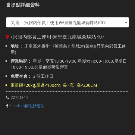
自提點詳細資料
(只限內部員工使用)宋皇臺九龍城倉驛站K07
地址：
宋皇臺木廠街17號菜鳥九龍城倉(菜鳥)(只限內部員工使
用)
營業時間：
星期一至五10:00-19:00,星期六10:00-19:00,星期日
10:00-19:00,公眾假期照常營業
免費存倉：
3 個工作日
重量限<20kg,單邊<100cm, 長+寬+高<200CM
22751314
Shipbao郵包轉運站