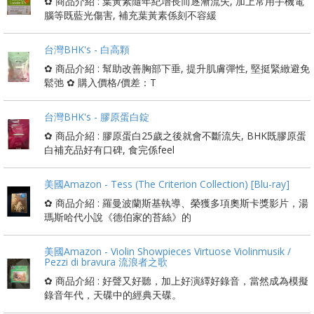
✿ 商品介紹 : 葉黃素隨年紀增長而逐漸流失, 加上常用手機電
腦等既藍光傷害, 補充葉黃素係刻不容緩
台灣BHK's - 白高顆
✿ 商品介紹 : 幫助改善胸部下垂, 提升肌膚彈性, 堅挺緊緻避免
鬆弛 ✿ 購入價格/價差：T
台灣BHK's - 膠原蛋白錠
✿ 商品介紹 : 膠原蛋白25歲之後就會不斷流失, BHK既膠原蛋
白補充品好有口碑, 食完係feel
美國Amazon - Tess (The Criterion Collection) [Blu-ray]
✿ 商品介紹 : 羅曼波蘭斯基執導、榮獲多項奧斯卡獎影片，湯
瑪斯哈代小說《德伯家的苔絲》的
美國Amazon - Violin Showpieces Virtuose Violinmusik /
Pezzi di bravura 流浪者之歌
✿ 商品介紹 : 好聲又好聽，加上好演繹好錄音，當然成為模擬
錄音年代，天碟中的經典天碟。