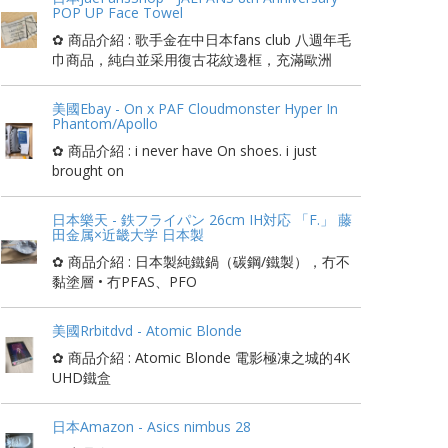
POP UP Face Towel
✿ 商品介紹 : 歌手金在中日本fans club 八週年毛
巾商品，純白並采用復古花紋邊框，充滿歐洲
美國Ebay - On x PAF Cloudmonster Hyper In
Phantom/Apollo
✿ 商品介紹 : i never have On shoes. i just
brought on
日本樂天 - 鉄フライパン 26cm IH対応 「F.」 藤
田金属×近畿大学 日本製
✿ 商品介紹 : 日本製純鐵鍋（碳鋼/鐵製），冇不
黏塗層 • 冇PFAS、PFO
美國Rrbitdvd - Atomic Blonde
✿ 商品介紹 : Atomic Blonde 電影極凍之城的4K
UHD鐵盒
日本Amazon - Asics nimbus 28