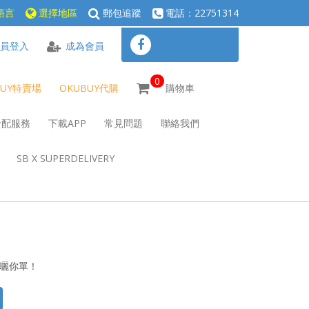
語言
選擇地區
郵包追蹤
電話：22751314
員登入
成為會員
0
BUY特賣場
OKUBUY代購
購物車
倉配服務
下載APP
常見問題
聯絡我們
SB X SUPERDELIVERY
心曬你單！