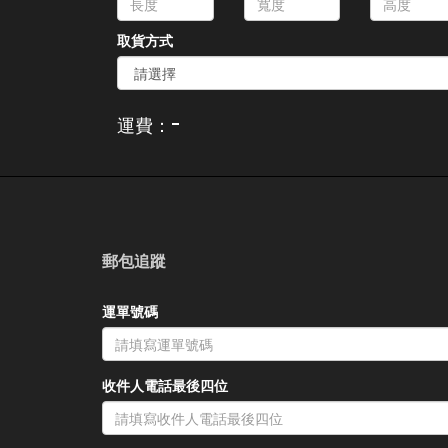
取貨方式
-
運費：
郵包追蹤
運單號碼
收件人電話最後四位