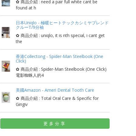
✿ 商品介紹 : need a pair full white cant be
found at h
日本Uniqlo - 極暖ヒートテックカシミヤブレンド
クルーT/9分袖
✿ 商品介紹 : uniqlo, it is nth special, i cant get
the
香港Collectong - Spider-Man Steelbook (One
Click)
✿ 商品介紹 : Spider-Man Steelbook (One Click)
電影蜘蛛人的4
美國Amazon - Ameri Dental Tooth Care
✿ 商品介紹 : Total Oral Care & Specific for
Gingiv
更多分享