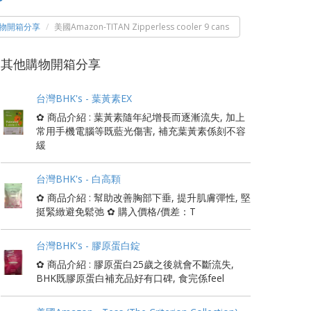
物開箱分享
美國Amazon-TITAN Zipperless cooler 9 cans
其他購物開箱分享
台灣BHK's - 葉黃素EX
✿ 商品介紹 : 葉黃素隨年紀增長而逐漸流失, 加上
常用手機電腦等既藍光傷害, 補充葉黃素係刻不容
緩
台灣BHK's - 白高顆
✿ 商品介紹 : 幫助改善胸部下垂, 提升肌膚彈性, 堅
挺緊緻避免鬆弛 ✿ 購入價格/價差：T
台灣BHK's - 膠原蛋白錠
✿ 商品介紹 : 膠原蛋白25歲之後就會不斷流失,
BHK既膠原蛋白補充品好有口碑, 食完係feel