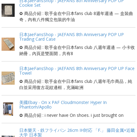
日本JaeFansShop - JAEFANS 8th Anniversary POP UP
Cookie Set
✿ 商品介紹 : 歌手金在中日本fans club 8週年週邊 — 盒裝曲
奇，內有八件獨立包裝的牛油
日本JaeFansShop - JAEFANS 8th Anniversary POP UP
Trading Card Case
✿ 商品介紹 : 歌手金在中日本fans club 八週年週邊 — 小卡收
納冊，內頁是雙面開，共有8
日本JaeFansShop - JAEFANS 8th Anniversary POP UP Face
Towel
✿ 商品介紹 : 歌手金在中日本fans club 八週年毛巾商品，純
白並采用復古花紋邊框，充滿歐洲
美國Ebay - On x PAF Cloudmonster Hyper In
Phantom/Apollo
✿ 商品介紹 : i never have On shoes. i just brought on
日本樂天 - 鉄フライパン 26cm IH対応 「F.」 藤田金属×近畿
大学 日本製