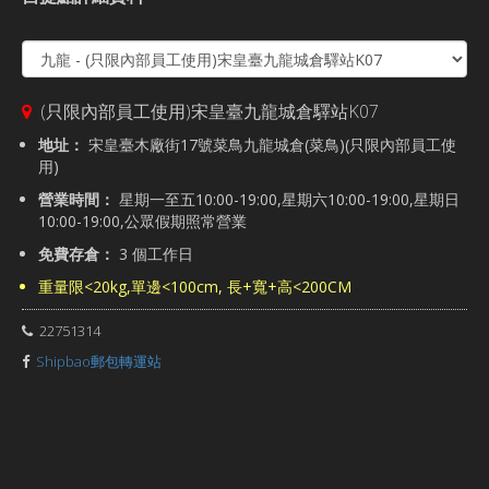
(只限內部員工使用)宋皇臺九龍城倉驛站K07
地址：
宋皇臺木廠街17號菜鳥九龍城倉(菜鳥)(只限內部員工使
用)
營業時間：
星期一至五10:00-19:00,星期六10:00-19:00,星期日
10:00-19:00,公眾假期照常營業
免費存倉：
3 個工作日
重量限<20kg,單邊<100cm, 長+寬+高<200CM
22751314
Shipbao郵包轉運站