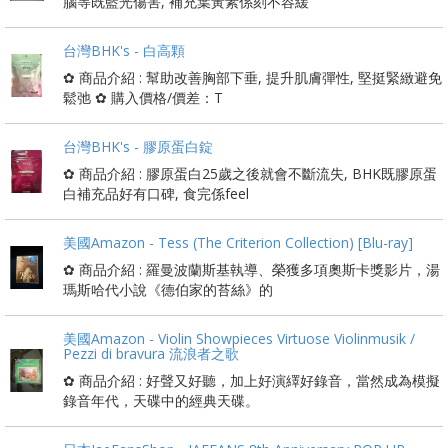
腦等既藍光傷害, 補充葉黃素係刻不容緩
台灣BHK's - 白高顆
✿ 商品介紹 : 幫助改善胸部下垂, 提升肌膚彈性, 堅挺緊緻避免
鬆弛 ✿ 購入價格/價差：T
台灣BHK's - 膠原蛋白錠
✿ 商品介紹 : 膠原蛋白25歲之後就會不斷流失, BHK既膠原蛋
白補充品好有口碑, 食完係feel
美國Amazon - Tess (The Criterion Collection) [Blu-ray]
✿ 商品介紹 : 羅曼波蘭斯基執導、榮獲多項奧斯卡獎影片，湯
瑪斯哈代小說《德伯家的苔絲》的
美國Amazon - Violin Showpieces Virtuose Violinmusik /
Pezzi di bravura 流浪者之歌
✿ 商品介紹 : 好聲又好聽，加上好演繹好錄音，當然成為模擬
錄音年代，天碟中的經典天碟。