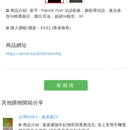
✿ 商品介紹 : 歌手 : Patrick Fiori 法語歌曲，聽歌學法語，集合多
首￼精選曲目，聽出耳油，超絕￼錄音。￼
✿ 購入價格/價差：£9.62 (香港無售)
商品網址:
https://amzn.eu/d/00mWoIVq
幫我買
其他購物開箱分享
台灣BHK's - 葉黃素EX
✿ 商品介紹 : 葉黃素隨年紀增長而逐漸流失, 加上常用手機電