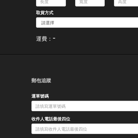
取貨方式
-
運費：
郵包追蹤
運單號碼
收件人電話最後四位