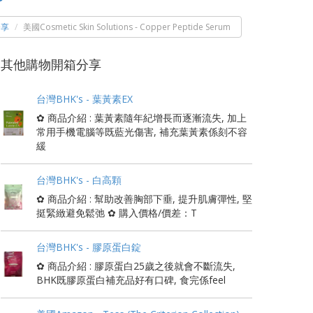
分享
美國Cosmetic Skin Solutions - Copper Peptide Serum
其他購物開箱分享
台灣BHK's - 葉黃素EX
✿ 商品介紹 : 葉黃素隨年紀增長而逐漸流失, 加上
常用手機電腦等既藍光傷害, 補充葉黃素係刻不容
緩
台灣BHK's - 白高顆
✿ 商品介紹 : 幫助改善胸部下垂, 提升肌膚彈性, 堅
挺緊緻避免鬆弛 ✿ 購入價格/價差：T
台灣BHK's - 膠原蛋白錠
✿ 商品介紹 : 膠原蛋白25歲之後就會不斷流失,
BHK既膠原蛋白補充品好有口碑, 食完係feel