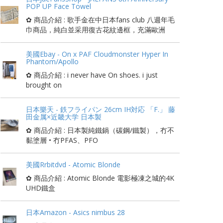
POP UP Face Towel
✿ 商品介紹 : 歌手金在中日本fans club 八週年毛
巾商品，純白並采用復古花紋邊框，充滿歐洲
美國Ebay - On x PAF Cloudmonster Hyper In
Phantom/Apollo
✿ 商品介紹 : i never have On shoes. i just
brought on
日本樂天 - 鉄フライパン 26cm IH対応 「F.」 藤
田金属×近畿大学 日本製
✿ 商品介紹 : 日本製純鐵鍋（碳鋼/鐵製），冇不
黏塗層 • 冇PFAS、PFO
美國Rrbitdvd - Atomic Blonde
✿ 商品介紹 : Atomic Blonde 電影極凍之城的4K
UHD鐵盒
日本Amazon - Asics nimbus 28