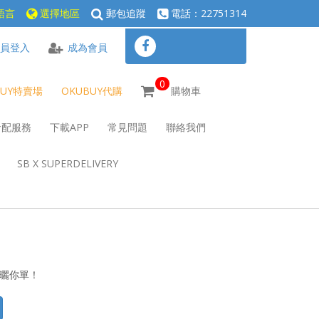
語言
選擇地區
郵包追蹤
電話：22751314
員登入
成為會員
0
BUY特賣場
OKUBUY代購
購物車
倉配服務
下載APP
常見問題
聯絡我們
SB X SUPERDELIVERY
心曬你單！