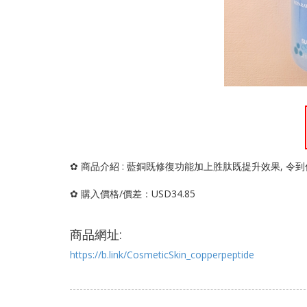
✿ 商品介紹 : 藍銅既修復功能加上胜肽既提升效果, 
✿ 購入價格/價差：USD34.85
商品網址:
https://b.link/CosmeticSkin_copperpeptide