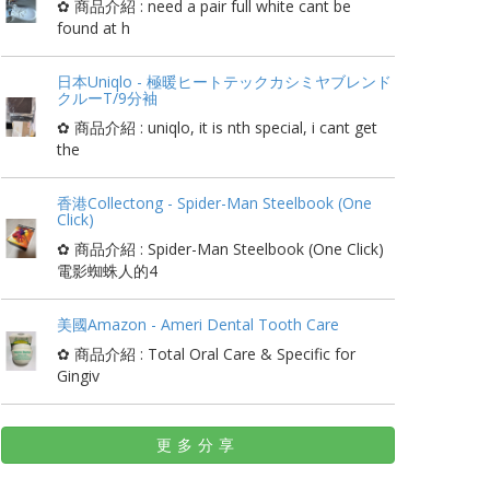
✿ 商品介紹 : need a pair full white cant be
found at h
日本Uniqlo - 極暖ヒートテックカシミヤブレンド
クルーT/9分袖
✿ 商品介紹 : uniqlo, it is nth special, i cant get
the
香港Collectong - Spider-Man Steelbook (One
Click)
✿ 商品介紹 : Spider-Man Steelbook (One Click)
電影蜘蛛人的4
美國Amazon - Ameri Dental Tooth Care
✿ 商品介紹 : Total Oral Care & Specific for
Gingiv
更多分享