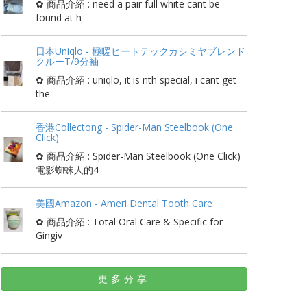
✿ 商品介紹 : need a pair full white cant be
found at h
日本Uniqlo - 極暖ヒートテックカシミヤブレンド
クルーT/9分袖
✿ 商品介紹 : uniqlo, it is nth special, i cant get
the
香港Collectong - Spider-Man Steelbook (One
Click)
✿ 商品介紹 : Spider-Man Steelbook (One Click)
電影蜘蛛人的4
美國Amazon - Ameri Dental Tooth Care
✿ 商品介紹 : Total Oral Care & Specific for
Gingiv
更多分享