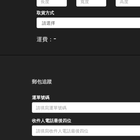
取貨方式
-
運費：
郵包追蹤
運單號碼
收件人電話最後四位