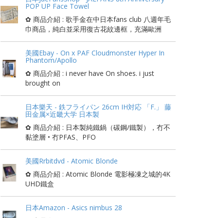
POP UP Face Towel
✿ 商品介紹 : 歌手金在中日本fans club 八週年毛
巾商品，純白並采用復古花紋邊框，充滿歐洲
美國Ebay - On x PAF Cloudmonster Hyper In
Phantom/Apollo
✿ 商品介紹 : i never have On shoes. i just
brought on
日本樂天 - 鉄フライパン 26cm IH対応 「F.」 藤
田金属×近畿大学 日本製
✿ 商品介紹 : 日本製純鐵鍋（碳鋼/鐵製），冇不
黏塗層 • 冇PFAS、PFO
美國Rrbitdvd - Atomic Blonde
✿ 商品介紹 : Atomic Blonde 電影極凍之城的4K
UHD鐵盒
日本Amazon - Asics nimbus 28