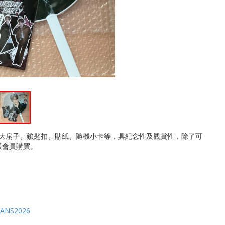
，有大扇子、鎖匙扣、貼紙、隨機小卡等，具紀念性及觀賞性，除了可
限會員購買。
EFANS2026