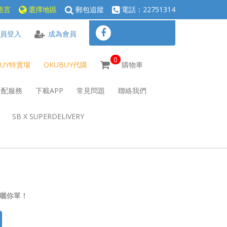
語言
選擇地區
郵包追蹤
電話：22751314
員登入
成為會員
0
BUY特賣場
OKUBUY代購
購物車
倉配服務
下載APP
常見問題
聯絡我們
SB X SUPERDELIVERY
心曬你單！