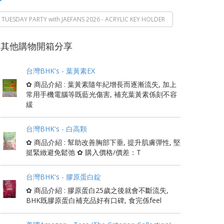
TUESDAY PARTY with JAEFANS 2026 - ACRYLIC KEY HOLDER
其他購物開箱分享
台灣BHK's - 葉黃素EX
✿ 商品介紹 : 葉黃素隨年紀增長而逐漸流失, 加上
常用手機電腦等既藍光傷害, 補充葉黃素係刻不容
緩
台灣BHK's - 白高顆
✿ 商品介紹 : 幫助改善胸部下垂, 提升肌膚彈性, 堅
挺緊緻避免鬆弛 ✿ 購入價格/價差：T
台灣BHK's - 膠原蛋白錠
✿ 商品介紹 : 膠原蛋白25歲之後就會不斷流失,
BHK既膠原蛋白補充品好有口碑, 食完係feel