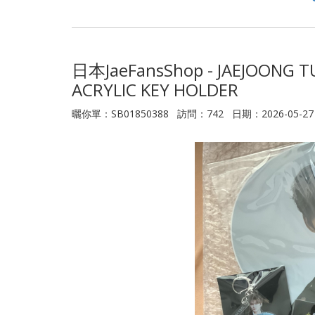
日本JaeFansShop - JAEJOONG TU
ACRYLIC KEY HOLDER
曬你單：SB01850388 訪問：742 日期：2026-05-27