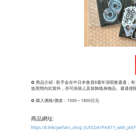
✿ 商品介紹 : 歌手金在中日本會員8週年演唱會週邊
放房間內欣賞外，亦可掛袋上及裝飾隨身物品。週邊僅
✿ 購入價格/價差：1000～1800日元
商品網址:
https://b.link/jaefans_shop_tUESDAYPARTY_with_JA