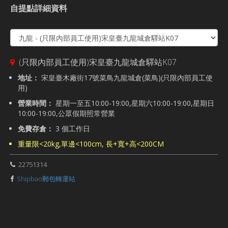
自提點詳細資料
(只限內部員工使用)宋皇臺九龍城倉驛站K07
地址：
宋皇臺木廠街17號菜鳥九龍城倉(菜鳥)(只限內部員工使
用)
營業時間：
星期一至五10:00-19:00,星期六10:00-19:00,星期日
10:00-19:00,公眾假期照常營業
免費存倉：
3 個工作日
重量限<20kg,單邊<100cm, 長+寬+高<200CM
22751314
Shipbao郵包轉運站