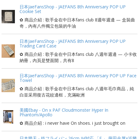
日本JaeFansShop - JAEFANS 8th Anniversary POP UP
Cookie Set
✿ 商品介紹 : 歌手金在中日本fans club 8週年週邊 — 盒裝曲
奇，內有八件獨立包裝的牛油
日本JaeFansShop - JAEFANS 8th Anniversary POP UP
Trading Card Case
✿ 商品介紹 : 歌手金在中日本fans club 八週年週邊 — 小卡收
納冊，內頁是雙面開，共有8
日本JaeFansShop - JAEFANS 8th Anniversary POP UP Face
Towel
✿ 商品介紹 : 歌手金在中日本fans club 八週年毛巾商品，純
白並采用復古花紋邊框，充滿歐洲
美國Ebay - On x PAF Cloudmonster Hyper In
Phantom/Apollo
✿ 商品介紹 : i never have On shoes. i just brought on
日本樂天 - 鉄フライパン 26cm IH対応 「F.」 藤田金属×近畿