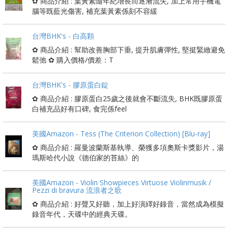
✿ 商品介紹 : 葉黃素隨年紀增長而逐漸流失, 加上常用手機電
腦等既藍光傷害, 補充葉黃素係刻不容緩
台灣BHK's - 白高顆
✿ 商品介紹 : 幫助改善胸部下垂, 提升肌膚彈性, 堅挺緊緻避免
鬆弛 ✿ 購入價格/價差：T
台灣BHK's - 膠原蛋白錠
✿ 商品介紹 : 膠原蛋白25歲之後就會不斷流失, BHK既膠原蛋
白補充品好有口碑, 食完係feel
美國Amazon - Tess (The Criterion Collection) [Blu-ray]
✿ 商品介紹 : 羅曼波蘭斯基執導、榮獲多項奧斯卡獎影片，湯
瑪斯哈代小說《德伯家的苔絲》的
美國Amazon - Violin Showpieces Virtuose Violinmusik /
Pezzi di bravura 流浪者之歌
✿ 商品介紹 : 好聲又好聽，加上好演繹好錄音，當然成為模擬
錄音年代，天碟中的經典天碟。