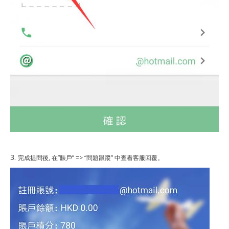
3.
完成提問後
,
在
”賬戶” => “問題跟蹤”
中查看客服回覆。