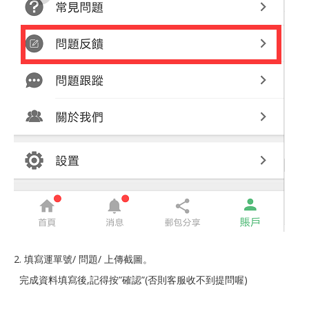
2.
填寫運單號
/
問題
/
上傳截圖。
完成資料填寫後
,
記得按
”確認”(
否則客服收不到提問喔
)