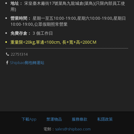
地址：
宋皇臺木廠街17號菜鳥九龍城倉(菜鳥)(只限內部員工使
用)
營業時間：
星期一至五10:00-19:00,星期六10:00-19:00,星期日
10:00-19:00,公眾假期照常營業
免費存倉：
3 個工作日
重量限<20kg,單邊<100cm, 長+寬+高<200CM
22751314
Shipbao郵包轉運站
下載App
禁運物品
服務條款
私隱政策
電郵：
sales@shipbao.com