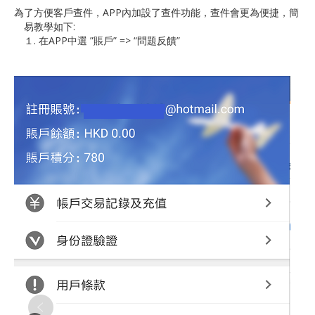
為了方便客戶查件，
APP
內加設了查件功能，查件會更為便捷，簡
易教學如下
:
１
.
在
APP
中選
”賬戶” => “問題反饋”