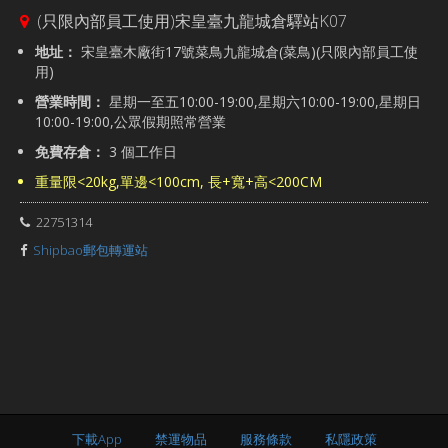
(只限內部員工使用)宋皇臺九龍城倉驛站K07
地址：
宋皇臺木廠街17號菜鳥九龍城倉(菜鳥)(只限內部員工使
用)
營業時間：
星期一至五10:00-19:00,星期六10:00-19:00,星期日
10:00-19:00,公眾假期照常營業
免費存倉：
3 個工作日
重量限<20kg,單邊<100cm, 長+寬+高<200CM
22751314
Shipbao郵包轉運站
下載App
禁運物品
服務條款
私隱政策