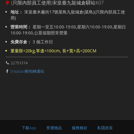
(只限內部員工使用)宋皇臺九龍城倉驛站K07
地址：
宋皇臺木廠街17號菜鳥九龍城倉(菜鳥)(只限內部員工使
用)
營業時間：
星期一至五10:00-19:00,星期六10:00-19:00,星期日
10:00-19:00,公眾假期照常營業
免費存倉：
3 個工作日
重量限<20kg,單邊<100cm, 長+寬+高<200CM
22751314
Shipbao郵包轉運站
下載App
禁運物品
服務條款
私隱政策